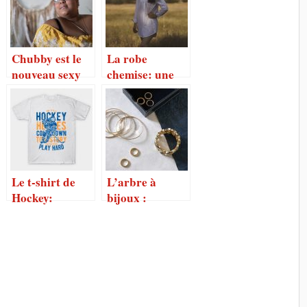
Chubby est le
La robe
nouveau sexy
chemise: une
chien
tendance
féminine
intéressante
Le t-shirt de
L’arbre à
Hockey:
bijoux :
comment bien
pratique et
le porter pour
décoratif
faire ressortir
sa beauté ?