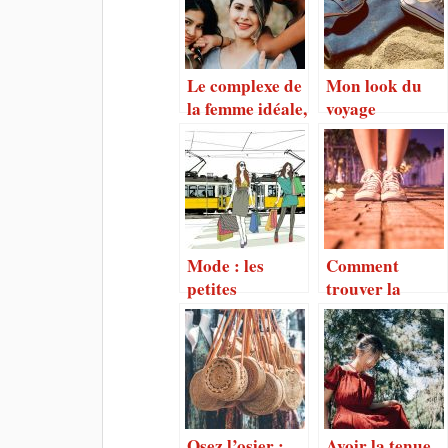
Le complexe de
Mon look du
la femme idéale,
voyage
et si on en
parlait?
Mode : les
Comment
petites
trouver la
emplettes pour
bonne longueur
la saison de
pour vos
mousson
lacets?
Osez l’osier :
Avoir la tenue