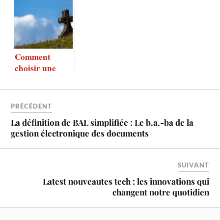
que c’est
prévoir quand
vous achetez
une voiture
d’occasion?
Comment
choisir une
entreprise de
pompes
funèbres ?
PRÉCÉDENT
La définition de BAL simplifiée : Le b.a.-ba de la
gestion électronique des documents
SUIVANT
Latest nouveautes tech : les innovations qui
changent notre quotidien